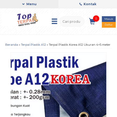
Menu
Kontak
0
Masuk
Daftar
Beranda
»
Terpal Plastik A12
»
Terpal Plastik Korea A12 Ukuran 4×5 meter