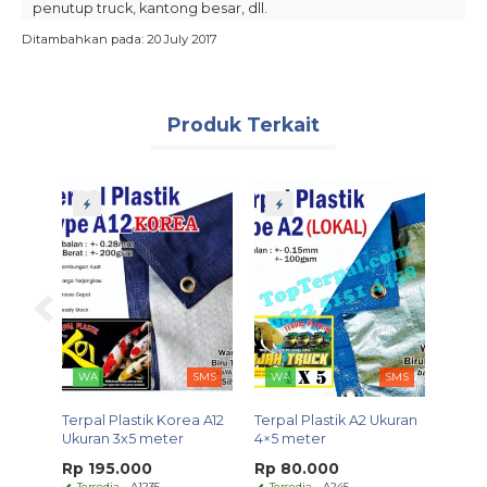
penutup truck, kantong besar, dll.
Ditambahkan pada: 20 July 2017
Warna yang tersedia adalah : BiruTua Silver, BiruTua Orange
Warna barang yang dikirim tergantung persediaan kami,
bila ingin kepastian warna barang silakan hubungi Whatsapp
kami.
Produk Terkait
Jika Anda memerlukan Terpal Plastik Korea A12 diluar ukuran
standard kami (ukuran custom), silahkan order di bagian
Terpal Plastik A12 Ukuran Custom
.
Untuk pembelian dalam jumlah besar (grosir) silahkan
hubungi whatsapp kami.
Call/WhatsApp : 0822 5151 4458
Tags:
distributor terpal
,
distributor terpal surabaya
,
grosir terpal
,
harga grosir
terpal
,
harga terpal
,
jual terpal
,
jual terpal grosir
,
jual terpal murah
,
jual
terpal surabaya
,
supplier terpal
,
supplier terpal surabaya
,
terpal A12
,
terpal
A12 4x5
,
terpal murah
,
terpal paling murah
,
terpal plastik A12
,
terpal plastik
A12 4x5
,
terpal plastik murah
,
terpal plastik untuk tenda
,
terpal ukuran 4x5
meter
,
terpal untuk bangunan
,
terpal untuk pengecoran
,
terpal untuk
SMS
WA
SMS
WA
SMS
tenda
,
terpal untuk warung
,
toko terpal
,
top terpal
tik Korea A12
Terpal Plastik A2 Ukuran
Terpal Plastik Korea A12
 meter
4×5 meter
Ukuran 4x6 meter
00
Rp 80.000
Rp 312.000
1235
Tersedia
- A245
Tersedia
- A1246