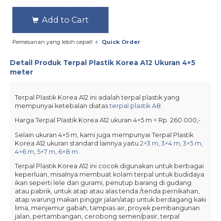
Add to Cart
Pemesanan yang lebih cepat!
Quick Order
Detail Produk
Terpal Plastik Korea A12 Ukuran 4×5
meter
Terpal Plastik Korea A12 ini adalah terpal plastik yang
mempunyai ketebalan diatas
terpal plastik A8
.
Harga Terpal Plastik Korea A12 ukuran 4×5 m = Rp. 260.000,-
Selain ukuran 4×5 m, kami juga mempunyai Terpal Plastik
Korea A12 ukuran standard lainnya yaitu
2×3 m
,
3×4 m
,
3×5 m
,
4×6 m
,
5×7 m
,
6×8 m
.
Terpal Plastik Korea A12 ini cocok digunakan untuk berbagai
keperluan, misalnya membuat kolam terpal untuk budidaya
ikan seperti lele dan gurami, penutup barang di gudang
atau pabrik, untuk atap atau alas tenda /tenda pernikahan,
atap warung makan pinggir jalan/atap untuk berdagang kaki
lima, menjemur gabah, tampias air, proyek pembangunan
jalan, pertambangan, cerobong semen/pasir, terpal