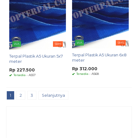
WA
SMS
WA
SMS
Terpal Plastik A5 Ukuran 6x8
Terpal Plastik A5 Ukuran 5x7
meter
meter
Rp 312.000
Rp 227.500
Tersedia
- A568
Tersedia
- A557
1
2
3
Selanjutnya