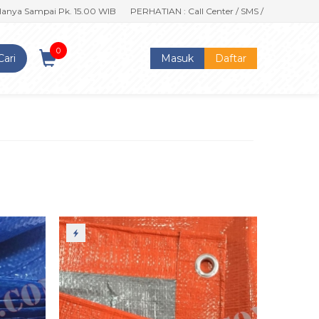
 Sampai Pk. 15.00 WIB
PERHATIAN : Call Center / SMS / WA Kami Berubah
0
Cari
Masuk
Daftar