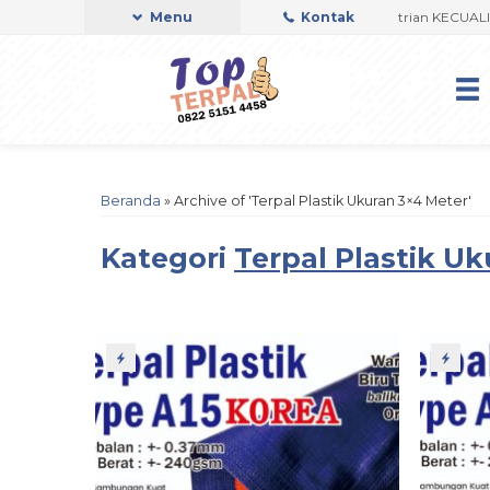
kukan Setiap Hari (Pk. 08.00- Pk. 16.00 WIB) Sesuai Antrian KECUALI Hari
Menu
Kontak
Beranda
»
Archive of 'Terpal Plastik Ukuran 3×4 Meter'
Kategori
Terpal Plastik U