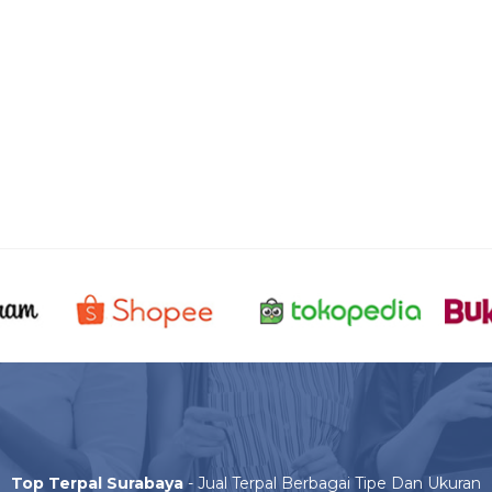
Top Terpal Surabaya
- Jual Terpal Berbagai Tipe Dan Ukuran