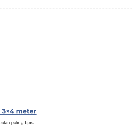
n 3×4 meter
lan paling tipis.