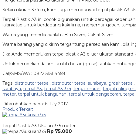
Harga terpal plastik A3 ukuran 3×4 m = Rp. 60.000,-
Selain ukuran 3×4 m, kami juga mempunyai terpal plastik A3 uk
Terpal Plastik A3 ini cocok digunakan untuk berbagai keperlua
jalan/atap untuk berdagang kaki lima, menjemur gabah, tampias
Warna yang tersedia adalah : Biru Silver, Coklat Silver
Warna barang yang dikirim tergantung persediaan kami, bila i
Jika Anda memerlukan terpal plastik A3 diluar ukuran standard 
Untuk pembelian dalam jumlah besar (grosir) silahkan hubungi
Call/SMS/WA : 0822 5151 4458
Tags:
distributor terpal
,
distributor terpal surabaya
,
grosir terpal
,
surabaya
,
terpal A3
,
terpal A3 3x4
,
terpal murah
,
terpal paling m
meter
,
terpal untuk bangunan
,
terpal untuk pengecoran
,
terpa
Ditambahkan pada: 6 July 2017
Produk Terkait
Terpal Plastik A3 Ukuran 3×5 meter
Rp 75.000