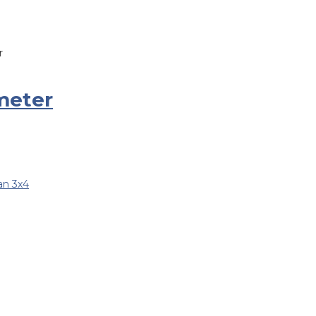
r
meter
an 3x4