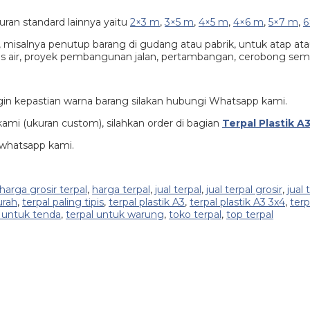
uran standard lainnya yaitu
2×3 m
,
3×5 m
,
4×5 m
,
4×6 m
,
5×7 m
,
6
n, misalnya penutup barang di gudang atau pabrik, untuk atap at
 air, proyek pembangunan jalan, pertambangan, cerobong semen/p
ngin kepastian warna barang silakan hubungi Whatsapp kami.
kami (ukuran custom), silahkan order di bagian
Terpal Plastik 
 whatsapp kami.
harga grosir terpal
,
harga terpal
,
jual terpal
,
jual terpal grosir
,
jual
urah
,
terpal paling tipis
,
terpal plastik A3
,
terpal plastik A3 3x4
,
terp
l untuk tenda
,
terpal untuk warung
,
toko terpal
,
top terpal