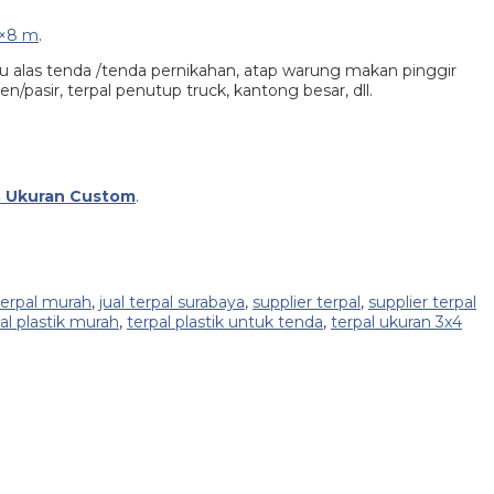
×8 m
.
au alas tenda /tenda pernikahan, atap warung makan pinggir
asir, terpal penutup truck, kantong besar, dll.
A3 Ukuran Custom
.
 terpal murah
,
jual terpal surabaya
,
supplier terpal
,
supplier terpal
al plastik murah
,
terpal plastik untuk tenda
,
terpal ukuran 3x4