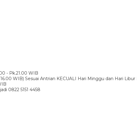
.00 - Pk.21.00 WIB
 16.00 WIB) Sesuai Antrian KECUALI Hari Minggu dan Hari Libur
WIB
adi 0822 5151 4458