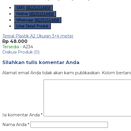
SMS
082251514458
Hotline
082251514458
Whatsapp
082251514458
Lihat Detail Produk
Terpal Plastik A2 Ukuran 3×4 meter
Rp 48.000
Tersedia
- A234
Diskusi Produk (0)
Silahkan tulis komentar Anda
Alamat email Anda tidak akan kami publikasikan. Kolom bertanda 
Isi komentar Anda
*
Nama Anda
*