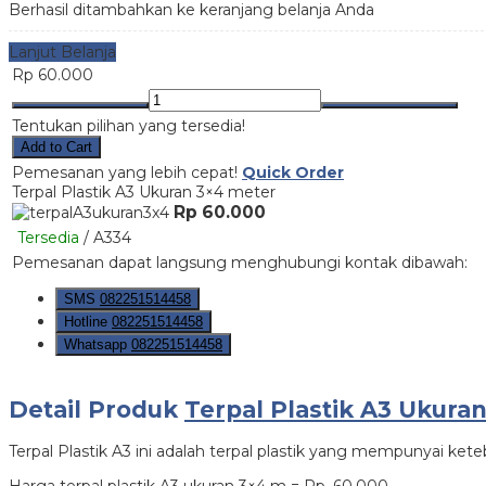
Berhasil ditambahkan ke keranjang belanja Anda
Lanjut Belanja
Rp 60.000
Tentukan pilihan yang tersedia!
Add to Cart
Pemesanan yang lebih cepat!
Quick Order
Terpal Plastik A3 Ukuran 3×4 meter
Rp 60.000
Tersedia
/ A334
Pemesanan dapat langsung menghubungi kontak dibawah:
SMS
082251514458
Hotline
082251514458
Whatsapp
082251514458
Detail Produk
Terpal Plastik A3 Ukura
Terpal Plastik A3 ini adalah terpal plastik yang mempunyai keteba