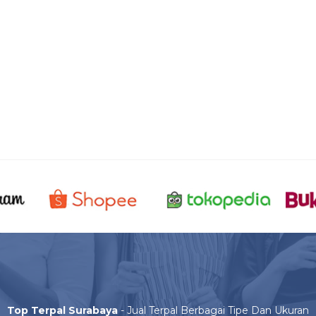
Top Terpal Surabaya
- Jual Terpal Berbagai Tipe Dan Ukuran