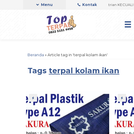
kukan Setiap Hari (Pk. 08.00- Pk. 16.00 WIB) Sesuai Antrian KECUALI Hari 
Menu
Kontak
Beranda
»
Article tag in 'terpal kolam ikan'
Tags
terpal kolam ikan