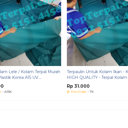
olam Lele / Kolam Terpal Murah
Terpaulin Untuk Kolam Ikan - 
lastik Korea A15 UV....
HIGH QUALITY - Terpal Kolam L
00
Rp 31.000
r
- A15K
Pre Order
- TK