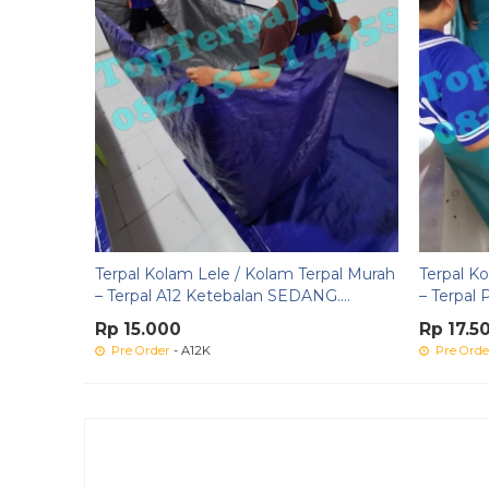
Terpal Kolam Lele / Kolam Terpal Murah
Terpal K
– Terpal A12 Ketebalan SEDANG....
– Terpal P
Rp 15.000
Rp 17.5
Pre Order
- A12K
Pre Orde