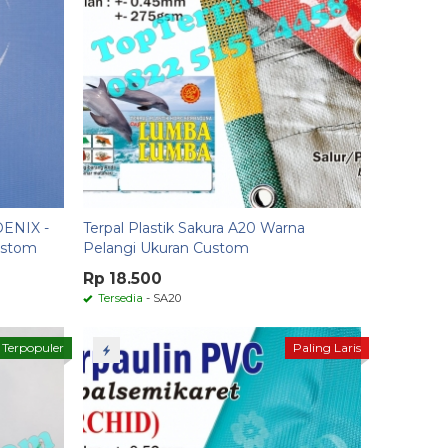
OENIX -
Terpal Plastik Sakura A20 Warna
Custom
Pelangi Ukuran Custom
Rp 18.500
Tersedia
- SA20
Terpopuler
Paling Laris